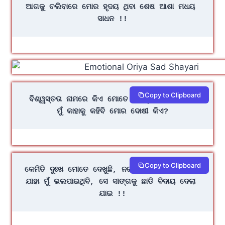
ଆଗକୁ ଚଲିବାରେ ମୋର ହୃଦୟ ଥିବା ଶେଷ ଆଶା ମଧୟ 
ସାଧନ !!
Copy to Clipboard
ବିଶ୍ୱସ୍ତତା ନାମରେ କିଏ ମୋତେ ବିଶ୍ୱାସଘାତକତା କଲା
ମୁଁ କାହାକୁ କହିବି ମୋର ଦୋଷୀ କିଏ?
Copy to Clipboard
କେମିତି ଦୁଃଖ ମୋତେ ଦେଖୁଛି, ନଜର ଦିଏ ଅଲସ ଚୋରାଇ
ଯାହା ମୁଁ ଭଲପାଇଥିବି, ସେ ସାଙ୍ଗକୁ ଛାଡି ବିଦାୟ ଦେଲା 
ଯାଇ !!