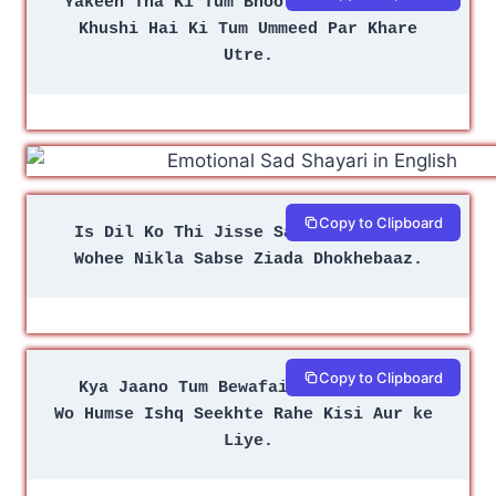
Yakeen Tha Ki Tum Bhool Jaoge Mujh Ko
 Khushi Hai Ki Tum Ummeed Par Khare 
Utre.
Copy to Clipboard
Is Dil Ko Thi Jisse Sabse Ziada Aas
Wohee Nikla Sabse Ziada Dhokhebaaz.
Copy to Clipboard
Kya Jaano Tum Bewafai Ki Had Dosto
Wo Humse Ishq Seekhte Rahe Kisi Aur ke 
Liye.