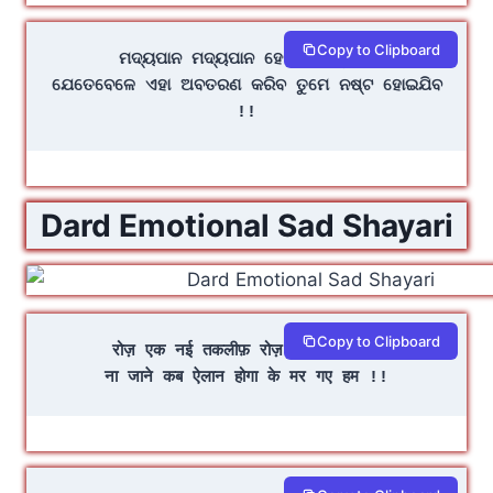
Copy to Clipboard
ମଦ୍ୟପାନ ମଦ୍ୟପାନ ହେଉ କି ପ୍ରେମ
ଯେତେବେଳେ ଏହା ଅବତରଣ କରିବ ତୁମେ ନଷ୍ଟ ହୋଇଯିବ 
!!
Dard Emotional Sad Shayari
Copy to Clipboard
रोज़ एक नई तकलीफ़ रोज़ एक नया ग़म 
ना जाने कब ऐलान होगा के मर गए हम !!