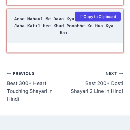
Copy to Clipboard
Aese Mahaul Me Dava Kya Hai Dua Kya Hai
Jaha Katil Hee Khud Poochhe Ke Hua Kya 
Hai.
Post
PREVIOUS
NEXT
Best 300+ Heart
Best 200+ Dosti
navigation
Touching Shayari in
Shayari 2 Line in Hindi
Hindi