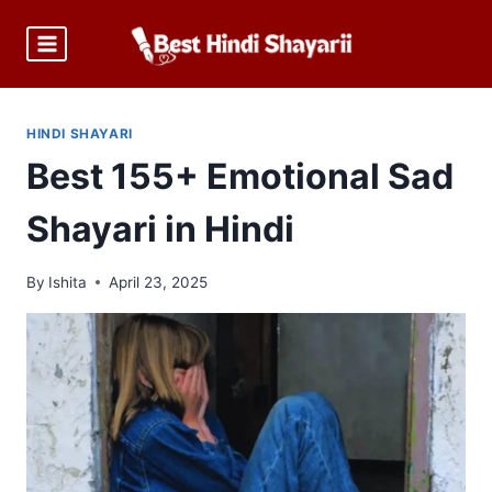
Skip
to
content
HINDI SHAYARI
Best 155+ Emotional Sad
Shayari in Hindi
By
Ishita
April 23, 2025