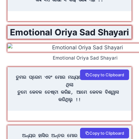
अब मेरी आँखों में कोई ख्वाब नहीं !!
Emotional Oriya Sad Shayari
Emotional Oriya Sad Shayari
Copy to Clipboard
ତୁମର ପ୍ରେମ ଏବଂ ମୋର ମଧ୍ୟରେ ଏକ ବଡ଼ ପାର୍ଥକ୍ୟ 
ଥିଲା
ତୁମେ କେବଳ ଚେଷ୍ଟା କରିଛ, ଆମେ କେବଳ ବିଶ୍ୱାସ 
କରିଥିଲୁ !!
Copy to Clipboard
ଅନ୍ୟର ହାସିର ଅନ୍ତର ମୋର ପାଇଁ ଦୁଃଖ ବିବେଚନ